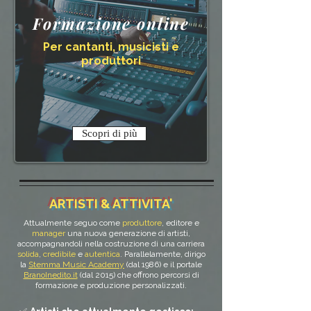
Formazione online
Per cantanti, musicisti e
produttori
Scopri di più
ARTISTI & ATTIVITA'
Attualmente seguo come
produttore
, editore e
manager
una nuova generazione di artisti,
accompagnandoli nella costruzione di una carriera
solida
,
credibile
e
autentica
. Parallelamente, dirigo
la
Stemma Music Academy
(dal 1986)
e il portale
BranoInedito.it
(dal 2015) che offrono percorsi di
formazione e produzione personalizzati.