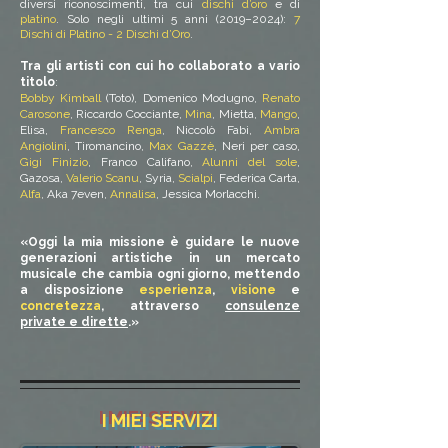
diversi riconoscimenti, tra cui
dischi d’oro
e di
platino
.
Solo negli ultimi 5 anni (2019–2024):
7
Dischi di Platino - 2 Dischi d’Oro
.
Tra gli artisti con cui ho collaborato a vario
titolo
:
Bobby Kimball
(Toto), Domenico Modugno,
Renato
Carosone
, Riccardo Cocciante,
Mina
, Mietta,
Mango
,
Elisa,
Francesco Renga
, Niccolò Fabi,
Ambra
Angiolini
, Tiromancino,
Max Gazzè
, Neri per caso,
Gigi Finizio
, Franco Califano,
Alunni del sole
,
Gazosa,
Valerio Scanu
, Syria,
Scialpi
,
Federica Carta,
Alfa
, Aka 7even,
Annalisa
,
Jessica Morlacchi
.
«Oggi la mia missione è guidare le nuove
generazioni artistiche in un mercato
musicale che cambia ogni giorno, mettendo
a disposizione
esperienza
,
visione
e
concretezza
, attraverso
consulenze
private e dirette
.»
I MIEI SERVIZI