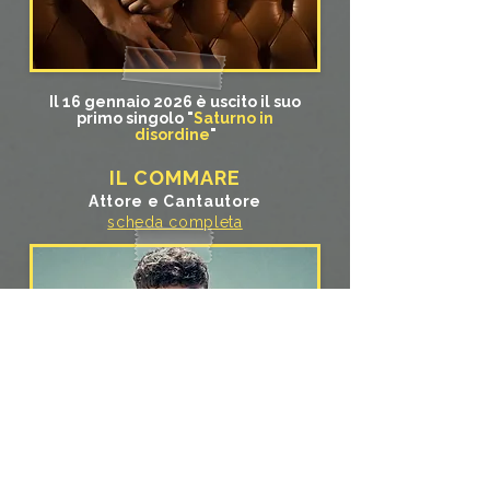
Il 16 gennaio 2026 è uscito il suo
primo singolo "
Saturno in
disordine
"
IL COMMARE
Attore e Cantautore
scheda completa
Finalista a
Sanremo Giovani
2025
con il brano
Diamanti nel
fango