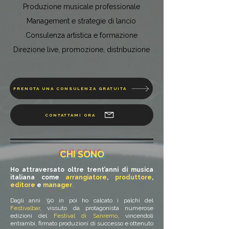
Produzione musicale professionale
Produzione musicale professionale
Management e strategie di lancio
Management e strategie di lancio
Consulenza artistica e formazione
Consulenza artistica e formazione
Direzione live, promozione, distribuzione
Direzione live, promozione, distribuzione
PRENOTA UNA CONSULENZA GRATUITA
CONTATTAMI ORA
CHI SONO
Ho attraversato oltre trent’anni di musica
italiana come
arrangiatore
,
produttore
,
editore
e
manager
.
Dagli anni ’90 in poi ho calcato i palchi del
Festivalbar
, vissuto da protagonista numerose
edizioni del
Festival di Sanremo
, vincendoli
entrambi, firmato produzioni di successo e ottenuto